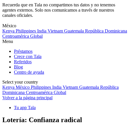
Recuerda que en Tala no compartimos tus datos y no tenemos
agentes externos. Solo nos comunicamos a través de nuestros
canales oficiales.
Skip
to
México
content
Kenya
Philippines
India
Vietnam
Guatemala
República Dominicana
Centroamérica
Global
Menu
Préstamos
Crece con Tala
Referidos
Blog
Centro de ayuda
Select your country
Kenya
México
Philippines
India
Vietnam
Guatemala
República
Dominicana
Centroamérica
Global
Volver a la página principal
Tu app Tala
Lotería: Confianza radical