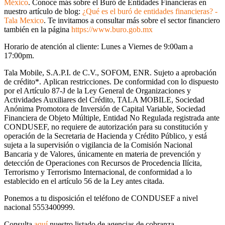
México
. Conoce más sobre el Buró de Entidades Financieras en
nuestro artículo de blog:
¿Qué es el buró de entidades financieras? -
Tala Mexico
. Te invitamos a consultar más sobre el sector financiero
también en la página
https://www.buro.gob.mx
Horario de atención al cliente: Lunes a Viernes de 9:00am a
17:00pm.
Tala Mobile, S.A.P.I. de C.V., SOFOM, ENR. Sujeto a aprobación
de crédito
*.
Aplican restricciones. De conformidad con lo dispuesto
por el Artículo 87-J de la Ley General de Organizaciones y
Actividades Auxiliares del Crédito, TALA MOBILE, Sociedad
Anónima Promotora de Inversión de Capital Variable, Sociedad
Financiera de Objeto Múltiple, Entidad No Regulada registrada ante
CONDUSEF, no requiere de autorización para su constitución y
operación de la Secretaria de Hacienda y Crédito Público, y está
sujeta a la supervisión o vigilancia de la Comisión Nacional
Bancaria y de Valores, únicamente en materia de prevención y
detección de Operaciones con Recursos de Procedencia Ilícita,
Terrorismo y Terrorismo Internacional, de conformidad a lo
establecido en el artículo 56 de la Ley antes citada.
Ponemos a tu disposición el teléfono de CONDUSEF a nivel
nacional 5553400999.
Consulta
aquí
nuestro listado de agencias de cobranza.