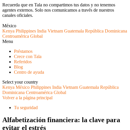
Recuerda que en Tala no compartimos tus datos y no tenemos
agentes externos. Solo nos comunicamos a través de nuestros
canales oficiales.
Skip
to
México
content
Kenya
Philippines
India
Vietnam
Guatemala
República Dominicana
Centroamérica
Global
Menu
Préstamos
Crece con Tala
Referidos
Blog
Centro de ayuda
Select your country
Kenya
México
Philippines
India
Vietnam
Guatemala
República
Dominicana
Centroamérica
Global
Volver a la página principal
Tu seguridad
Alfabetización financiera: la clave para
evitar el estrés