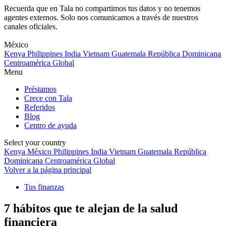
Recuerda que en Tala no compartimos tus datos y no tenemos
agentes externos. Solo nos comunicamos a través de nuestros
canales oficiales.
Skip
to
México
content
Kenya
Philippines
India
Vietnam
Guatemala
República Dominicana
Centroamérica
Global
Menu
Préstamos
Crece con Tala
Referidos
Blog
Centro de ayuda
Select your country
Kenya
México
Philippines
India
Vietnam
Guatemala
República
Dominicana
Centroamérica
Global
Volver a la página principal
Tus finanzas
7 hábitos que te alejan de la salud
financiera