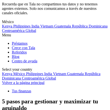
Recuerda que en Tala no compartimos tus datos y no tenemos
agentes externos. Solo nos comunicamos a través de nuestros
canales oficiales.
Skip
to
México
content
Kenya
Philippines
India
Vietnam
Guatemala
República Dominicana
Centroamérica
Global
Menu
Préstamos
Crece con Tala
Referidos
Blog
Centro de ayuda
Select your country
Kenya
México
Philippines
India
Vietnam
Guatemala
República
Dominicana
Centroamérica
Global
Volver a la página principal
Tus finanzas
5 pasos para gestionar y maximizar tu
aguinaldo