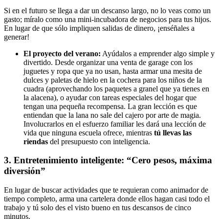
Si en el futuro se llega a dar un descanso largo, no lo veas como un
gasto; míralo como una mini-incubadora de negocios para tus hijos.
En lugar de que sólo impliquen salidas de dinero, ¡enséñales a
generar!
El proyecto del verano:
Ayúdalos a emprender algo simple y
divertido. Desde organizar una venta de garage con los
juguetes y ropa que ya no usan, hasta armar una mesita de
dulces y paletas de hielo en la cochera para los niños de la
cuadra (aprovechando los paquetes a granel que ya tienes en
la alacena), o ayudar con tareas especiales del hogar que
tengan una pequeña recompensa. La gran lección es que
entiendan que la lana no sale del cajero por arte de magia.
Involucrarlos en el esfuerzo familiar les dará una lección de
vida que ninguna escuela ofrece, mientras
tú
llevas las
riendas
del presupuesto con inteligencia.
3. Entretenimiento inteligente: “Cero pesos, máxima
diversión”
En lugar de buscar actividades que te requieran como animador de
tiempo completo, arma una cartelera donde ellos hagan casi todo el
trabajo y tú solo des el visto bueno en tus descansos de cinco
minutos.