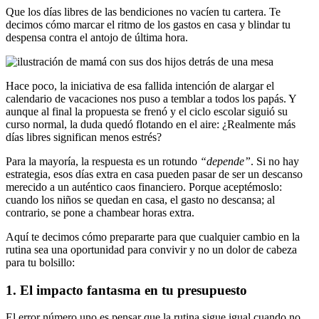
Que los días libres de las bendiciones no vacíen tu cartera. Te
decimos cómo marcar el ritmo de los gastos en casa y blindar tu
despensa contra el antojo de última hora.
Hace poco, la iniciativa de esa fallida intención de alargar el
calendario de vacaciones nos puso a temblar a todos los papás. Y
aunque al final la propuesta se frenó y el ciclo escolar siguió su
curso normal, la duda quedó flotando en el aire: ¿Realmente más
días libres significan menos estrés?
Para la mayoría, la respuesta es un rotundo
“depende”
. Si no hay
estrategia, esos días extra en casa pueden pasar de ser un descanso
merecido a un auténtico caos financiero. Porque aceptémoslo:
cuando los niños se quedan en casa, el gasto no descansa; al
contrario, se pone a chambear horas extra.
Aquí te decimos cómo prepararte para que cualquier cambio en la
rutina sea una oportunidad para convivir y no un dolor de cabeza
para tu bolsillo:
1. El impacto fantasma en tu presupuesto
El error número uno es pensar que la rutina sigue igual cuando no