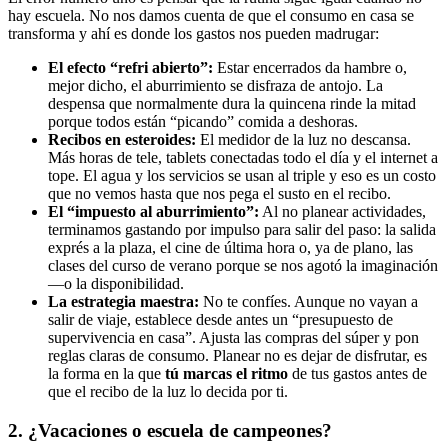
hay escuela. No nos damos cuenta de que el consumo en casa se
transforma y ahí es donde los gastos nos pueden madrugar:
El efecto “refri abierto”:
Estar encerrados da hambre o,
mejor dicho, el aburrimiento se disfraza de antojo. La
despensa que normalmente dura la quincena rinde la mitad
porque todos están “picando” comida a deshoras.
Recibos en esteroides:
El medidor de la luz no descansa.
Más horas de tele, tablets conectadas todo el día y el internet a
tope. El agua y los servicios se usan al triple y eso es un costo
que no vemos hasta que nos pega el susto en el recibo.
El “impuesto al aburrimiento”:
Al no planear actividades,
terminamos gastando por impulso para salir del paso: la salida
exprés a la plaza, el cine de última hora o, ya de plano, las
clases del curso de verano porque se nos agotó la imaginación
—o la disponibilidad.
La estrategia maestra:
No te confíes. Aunque no vayan a
salir de viaje, establece desde antes un “presupuesto de
supervivencia en casa”. Ajusta las compras del súper y pon
reglas claras de consumo. Planear no es dejar de disfrutar, es
la forma en la que
tú marcas el ritmo
de tus gastos antes de
que el recibo de la luz lo decida por ti.
2. ¿Vacaciones o escuela de campeones?