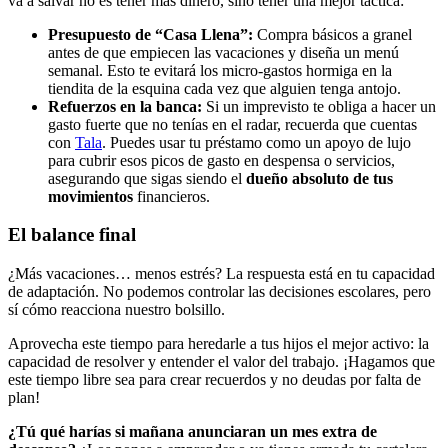
va a salvar no es tener más dinero, sino tener una mejor táctica:
Presupuesto de “Casa Llena”:
Compra básicos a granel
antes de que empiecen las vacaciones y diseña un menú
semanal. Esto te evitará los micro-gastos hormiga en la
tiendita de la esquina cada vez que alguien tenga antojo.
Refuerzos en la banca:
Si un imprevisto te obliga a hacer un
gasto fuerte que no tenías en el radar, recuerda que cuentas
con
Tala
. Puedes usar tu préstamo como un apoyo de lujo
para cubrir esos picos de gasto en despensa o servicios,
asegurando que sigas siendo el
dueño absoluto de tus
movimientos
financieros.
El balance final
¿Más vacaciones… menos estrés? La respuesta está en tu capacidad
de adaptación. No podemos controlar las decisiones escolares, pero
sí cómo reacciona nuestro bolsillo.
Aprovecha este tiempo para heredarle a tus hijos el mejor activo: la
capacidad de resolver y entender el valor del trabajo. ¡Hagamos que
este tiempo libre sea para crear recuerdos y no deudas por falta de
plan!
¿Tú qué harías si mañana anunciaran un mes extra de