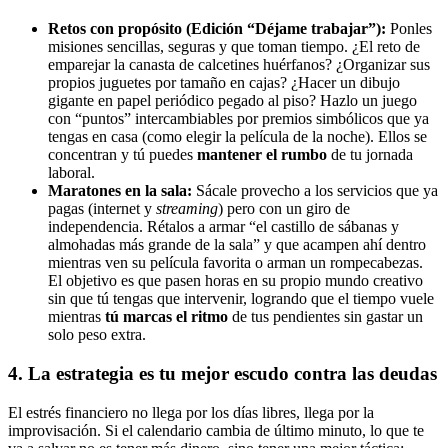
Retos con propósito (Edición “Déjame trabajar”):
Ponles
misiones sencillas, seguras y que toman tiempo. ¿El reto de
emparejar la canasta de calcetines huérfanos? ¿Organizar sus
propios juguetes por tamaño en cajas? ¿Hacer un dibujo
gigante en papel periódico pegado al piso? Hazlo un juego
con “puntos” intercambiables por premios simbólicos que ya
tengas en casa (como elegir la película de la noche). Ellos se
concentran y tú puedes
mantener el rumbo
de tu jornada
laboral.
Maratones en la sala:
Sácale provecho a los servicios que ya
pagas (internet y
streaming
) pero con un giro de
independencia. Rétalos a armar “el castillo de sábanas y
almohadas más grande de la sala” y que acampen ahí dentro
mientras ven su película favorita o arman un rompecabezas.
El objetivo es que pasen horas en su propio mundo creativo
sin que tú tengas que intervenir, logrando que el tiempo vuele
mientras
tú marcas el ritmo
de tus pendientes sin gastar un
solo peso extra.
4. La estrategia es tu mejor escudo contra las deudas
El estrés financiero no llega por los días libres, llega por la
improvisación. Si el calendario cambia de último minuto, lo que te