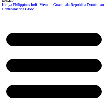
México
Kenya
Philippines
India
Vietnam
Guatemala
República Dominicana
Centroamérica
Global