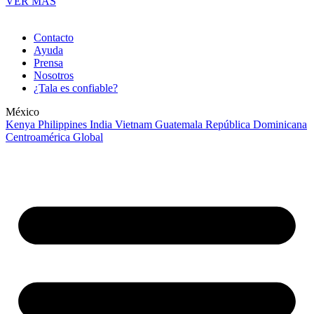
VER MÁS
Contacto
Ayuda
Prensa
Nosotros
¿Tala es confiable?
México
Kenya
Philippines
India
Vietnam
Guatemala
República Dominicana
Centroamérica
Global