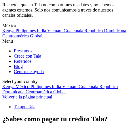
Recuerda que en Tala no compartimos tus datos y no tenemos
agentes externos. Solo nos comunicamos a través de nuestros
canales oficiales.
Skip
to
México
content
Kenya
Philippines
India
Vietnam
Guatemala
República Dominicana
Centroamérica
Global
Menu
Préstamos
Crece con Tala
Referidos
Blog
Centro de ayuda
Select your country
Kenya
México
Philippines
India
Vietnam
Guatemala
República
Dominicana
Centroamérica
Global
Volver a la página principal
Tu app Tala
¿Sabes cómo pagar tu crédito Tala?