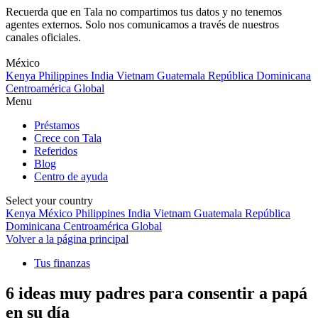
Recuerda que en Tala no compartimos tus datos y no tenemos
agentes externos. Solo nos comunicamos a través de nuestros
canales oficiales.
Skip
to
México
content
Kenya
Philippines
India
Vietnam
Guatemala
República Dominicana
Centroamérica
Global
Menu
Préstamos
Crece con Tala
Referidos
Blog
Centro de ayuda
Select your country
Kenya
México
Philippines
India
Vietnam
Guatemala
República
Dominicana
Centroamérica
Global
Volver a la página principal
Tus finanzas
6 ideas muy padres para consentir a papá
en su día