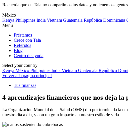
Recuerda que en Tala no compartimos tus datos y no tenemos agentes 
Skip
to
México
content
Kenya
Philippines
India
Vietnam
Guatemala
República Dominicana
Menu
Préstamos
Crece con Tala
Referidos
Blog
Centro de ayuda
Select your country
Kenya
México
Philippines
India
Vietnam
Guatemala
República Domi
Volver a la página principal
Tus finanzas
4 aprendizajes financieros que nos deja l
La Organización Mundial de la Salud (OMS) dio por terminada la emer
nuestro día a día, y con un gran impacto en nuestro estilo de vida.