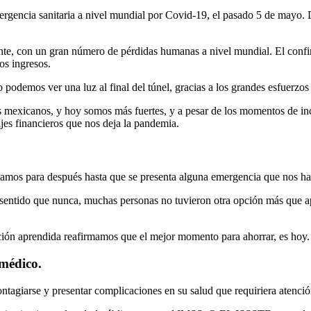
gencia sanitaria a nivel mundial por Covid-19, el pasado 5 de mayo. 
te, con un gran número de pérdidas humanas a nivel mundial. El confin
los ingresos.
o podemos ver una luz al final del túnel, gracias a los grandes esfuerz
los mexicanos, y hoy somos más fuertes, y a pesar de los momentos de 
ajes financieros que nos deja la pandemia.
jamos para después hasta que se presenta alguna emergencia que nos ha
sentido que nunca, muchas personas no tuvieron otra opción más que ap
cción aprendida reafirmamos que el mejor momento para ahorrar, es hoy
 médico.
tagiarse y presentar complicaciones en su salud que requiriera atenci