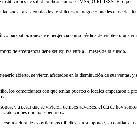
 instituciones de salud públicas como el IMSS, O EL ISSSTE, o por la
idad social a sus empleados, y si tienes un negocio puedes darte de alt
cífico para situaciones de emergencia como pérdida de empleo o una em
n fondo de emergencia debe ser equivalente a 3 meses de tu sueldo.
enerlo abierto, se vieron afectados en la disminución de sus ventas, y 
lio, los comerciantes con que tenían puestos o locales empezaron a pro
sos.
otros, y a pesar que se vivieron tiempos adversos, el día de hoy somos
las situaciones que no esperamos.
osotros durante estos tiempos difíciles, sin su apoyo y su confianza no