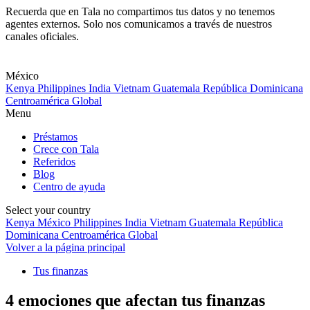
Recuerda que en Tala no compartimos tus datos y no tenemos
agentes externos. Solo nos comunicamos a través de nuestros
canales oficiales.
Skip
to
content
México
Kenya
Philippines
India
Vietnam
Guatemala
República Dominicana
Centroamérica
Global
Menu
Préstamos
Crece con Tala
Referidos
Blog
Centro de ayuda
Select your country
Kenya
México
Philippines
India
Vietnam
Guatemala
República
Dominicana
Centroamérica
Global
Volver a la página principal
Tus finanzas
4 emociones que afectan tus finanzas