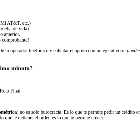
, Mi AT&T, etc.)
prueba de vida).
o anterior.
o comprobante!
de tu operador telefónico y solicitar el apoyo con un ejecutivo.
re puedes
ltimo minuto?
 Reto Final.
ométrica
) no es solo burocracia. Es lo que te permite pedir un crédito e
 que te detiene; el orden es lo que te permite crecer.