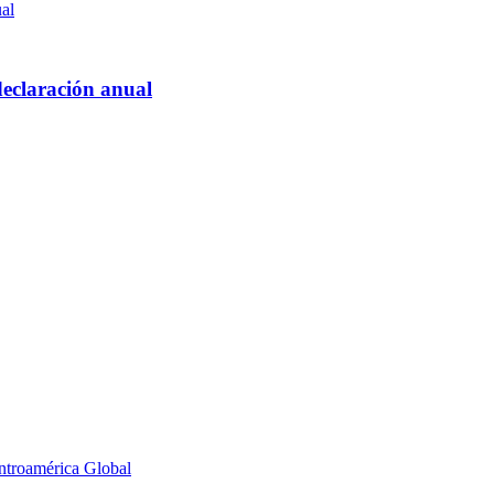
declaración anual
ntroamérica
Global