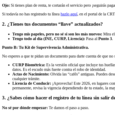
Ojo:
Si tienes plan de renta, te cortarán el servicio pero ¡seguirás pag
Si todavía no has registrado tu línea
hazlo aquí
, en el portal de la CRT
2. ¿Tienes tus documentos “llave” actualizados?
Tengo mis papeles, pero no sé si son los más nuevos:
Mira el
Tengo todo al día (INE, CURP, Licencia):
Pasa al
Punto 3
.
Punto B: Tu Kit de Supervivencia Administrativa.
No esperes a que te pidan un documento para darte cuenta de que no s
CURP Biométrica:
Es la versión oficial que incluye tus huella
datos. Es el escudo más fuerte contra el robo de identidad.
Actas de Nacimiento:
Olvida las “cafés” antiguas. Puedes desc
cualquier trámite.
Licencia de Conducir:
¡Aprovecha! Este 2026, en lugares co
permanente, revisa la vigencia dependiendo de tu estado, la mayo
3. ¿Sabes cómo hacer el registro de tu línea sin salir d
No sé por dónde empezar:
Te damos el paso a paso.