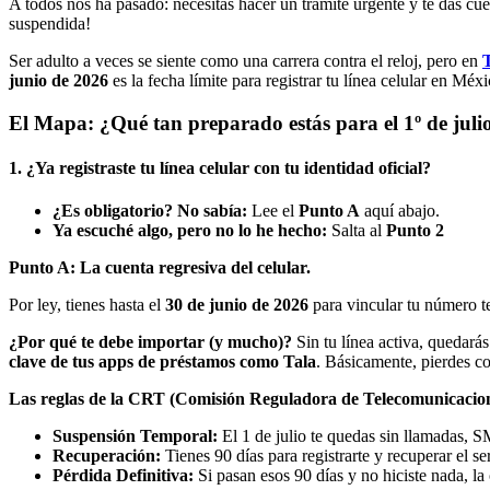
A todos nos ha pasado: necesitas hacer un trámite urgente y te das cue
suspendida!
Ser adulto a veces se siente como una carrera contra el reloj, pero en
junio de 2026
es la fecha límite para registrar tu línea celular en Mé
El Mapa: ¿Qué tan preparado estás para el 1º de juli
1. ¿Ya registraste tu línea celular con tu identidad oficial?
¿Es obligatorio? No sabía:
Lee el
Punto A
aquí abajo.
Ya escuché algo, pero no lo he hecho:
Salta al
Punto 2
Punto A: La cuenta regresiva del celular.
Por ley, tienes hasta el
30 de junio de 2026
para vincular tu número te
¿Por qué te debe importar (y mucho)?
Sin tu línea activa, quedarás
clave de tus apps de préstamos como Tala
. Básicamente, pierdes co
Las reglas de la CRT (Comisión Reguladora de Telecomunicacion
Suspensión Temporal:
El 1 de julio te quedas sin llamadas, S
Recuperación:
Tienes 90 días para registrarte y recuperar el se
Pérdida Definitiva:
Si pasan esos 90 días y no hiciste nada, 