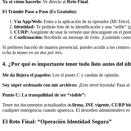
Ya sé cómo hacerlo:
Ve directo al
Reto Final
.
El Trámite Paso a Paso (Es Gratuito):
Vía App/Web:
Entra a la aplicación de tu operador (Mi Telcel
Identidad:
Te pedirán foto de tu identificación y una “selfie” (
CURP:
Asegúrate de usar la versión que descargaste en el punt
Confirmación:
Recibirás un mensaje de éxito. ¡Guárdalo com
Si prefieres hacerlo de manera presencial, puedes acudir a los centros 
echa la mano en un dos por tres.
4. ¿Por qué es importante tener todo listo antes del ú
Me da flojera el papeleo:
Lee el punto C y cambia de opinión.
Soy súper ordenado con mis archivos:
¡Eres nivel leyenda! Pasa al
Punto C: La tranquilidad de ser “visible”:
Tener tus documentos actualizados (
e.firma, INE vigente, CURP bi
cualquier emergencia cuando aparezca. El desorden administrativo es lo
El Reto Final: “Operación Identidad Segura”