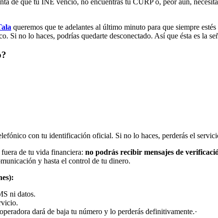
nta de que tu INE venció, no encuentras tu CURP o, peor aún, necesitas t
Tala
queremos que te adelantes al último minuto para que siempre estés lis
xico. Si no lo haces, podrías quedarte desconectado. Así que ésta es la se
o?
lefónico con tu identificación oficial. Si no lo haces, perderás el servi
 fuera de tu vida financiera:
no podrás recibir mensajes de verificaci
municación y hasta el control de tu dinero.
es):
MS ni datos.
rvicio.
la operadora dará de baja tu número y lo perderás definitivamente.·