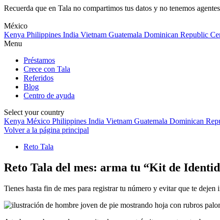
Recuerda que en Tala no compartimos tus datos y no tenemos agentes 
Skip
to
México
content
Kenya
Philippines
India
Vietnam
Guatemala
Dominican Republic
Ce
Menu
Préstamos
Crece con Tala
Referidos
Blog
Centro de ayuda
Select your country
Kenya
México
Philippines
India
Vietnam
Guatemala
Dominican Repu
Volver a la página principal
Reto Tala
Reto Tala del mes: arma tu “Kit de Identida
Tienes hasta fin de mes para registrar tu número y evitar que te deje