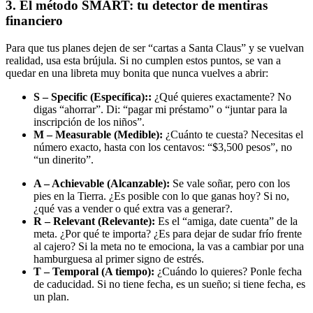
3. El método SMART: tu detector de mentiras
financiero
Para que tus planes dejen de ser “cartas a Santa Claus” y se vuelvan
realidad, usa esta brújula. Si no cumplen estos puntos, se van a
quedar en una libreta muy bonita que nunca vuelves a abrir:
S – Specific (Específica)::
¿Qué quieres exactamente? No
digas “ahorrar”. Di: “pagar mi préstamo” o “juntar para la
inscripción de los niños”.
M – Measurable (Medible):
¿Cuánto te cuesta? Necesitas el
número exacto, hasta con los centavos: “$3,500 pesos”, no
“un dinerito”.
A – Achievable (Alcanzable):
Se vale soñar, pero con los
pies en la Tierra. ¿Es posible con lo que ganas hoy? Si no,
¿qué vas a vender o qué extra vas a generar?.
R – Relevant (Relevante):
Es el “amiga, date cuenta” de la
meta. ¿Por qué te importa? ¿Es para dejar de sudar frío frente
al cajero? Si la meta no te emociona, la vas a cambiar por una
hamburguesa al primer signo de estrés.
T – Temporal (A tiempo):
¿Cuándo lo quieres? Ponle fecha
de caducidad. Si no tiene fecha, es un sueño; si tiene fecha, es
un plan.