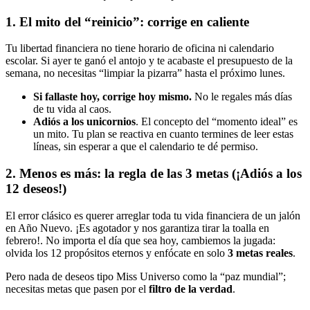
1. El mito del “reinicio”: corrige en caliente
Tu libertad financiera no tiene horario de oficina ni calendario
escolar. Si ayer te ganó el antojo y te acabaste el presupuesto de la
semana, no necesitas “limpiar la pizarra” hasta el próximo lunes.
Si fallaste hoy, corrige hoy mismo.
No le regales más días
de tu vida al caos.
Adiós a los unicornios
. El concepto del “momento ideal” es
un mito. Tu plan se reactiva en cuanto termines de leer estas
líneas, sin esperar a que el calendario te dé permiso.
2. Menos es más: la regla de las 3 metas (¡Adiós a los
12 deseos!)
El error clásico es querer arreglar toda tu vida financiera de un jalón
en Año Nuevo. ¡Es agotador y nos garantiza tirar la toalla en
febrero!. No importa el día que sea hoy, cambiemos la jugada:
olvida los 12 propósitos eternos y enfócate en solo
3 metas reales
.
Pero nada de deseos tipo Miss Universo como la “paz mundial”;
necesitas metas que pasen por el
filtro de la verdad
.