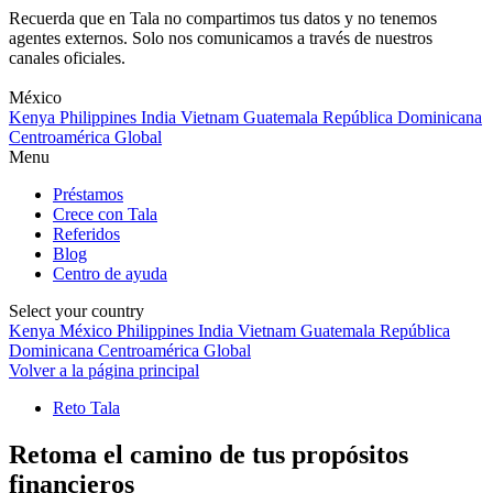
Recuerda que en Tala no compartimos tus datos y no tenemos
agentes externos. Solo nos comunicamos a través de nuestros
canales oficiales.
Skip
to
México
content
Kenya
Philippines
India
Vietnam
Guatemala
República Dominicana
Centroamérica
Global
Menu
Préstamos
Crece con Tala
Referidos
Blog
Centro de ayuda
Select your country
Kenya
México
Philippines
India
Vietnam
Guatemala
República
Dominicana
Centroamérica
Global
Volver a la página principal
Reto Tala
Retoma el camino de tus propósitos
financieros