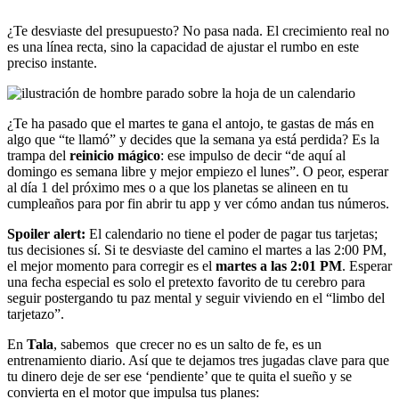
¿Te desviaste del presupuesto? No pasa nada. El crecimiento real no
es una línea recta, sino la capacidad de ajustar el rumbo en este
preciso instante.
¿Te ha pasado que el martes te gana el antojo, te gastas de más en
algo que “te llamó” y decides que la semana ya está perdida? Es la
trampa del
reinicio mágico
: ese impulso de decir “de aquí al
domingo es semana libre y mejor empiezo el lunes”. O peor, esperar
al día 1 del próximo mes o a que los planetas se alineen en tu
cumpleaños para por fin abrir tu app y ver cómo andan tus números.
Spoiler alert:
El calendario no tiene el poder de pagar tus tarjetas;
tus decisiones sí. Si te desviaste del camino el martes a las 2:00 PM,
el mejor momento para corregir es el
martes a las 2:01 PM
. Esperar
una fecha especial es solo el pretexto favorito de tu cerebro para
seguir postergando tu paz mental y seguir viviendo en el “limbo del
tarjetazo”.
En
Tala
, sabemos que crecer no es un salto de fe, es un
entrenamiento diario. Así que te dejamos tres jugadas clave para que
tu dinero deje de ser ese ‘pendiente’ que te quita el sueño y se
convierta en el motor que impulsa tus planes: