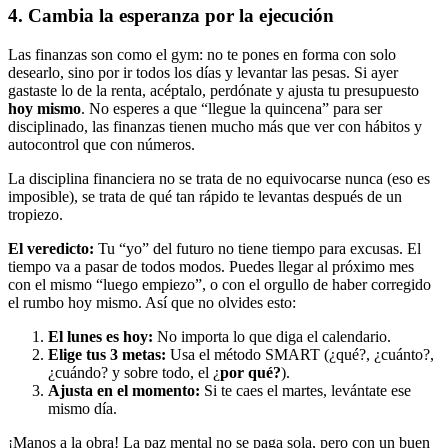
4. Cambia la esperanza por la ejecución
Las finanzas son como el gym: no te pones en forma con solo
desearlo, sino por ir todos los días y levantar las pesas. Si ayer
gastaste lo de la renta, acéptalo, perdónate y ajusta tu presupuesto
hoy mismo
. No esperes a que “llegue la quincena” para ser
disciplinado, las finanzas tienen mucho más que ver con hábitos y
autocontrol que con números.
La disciplina financiera no se trata de no equivocarse nunca (eso es
imposible), se trata de qué tan rápido te levantas después de un
tropiezo.
El veredicto:
Tu “yo” del futuro no tiene tiempo para excusas. El
tiempo va a pasar de todos modos. Puedes llegar al próximo mes
con el mismo “luego empiezo”, o con el orgullo de haber corregido
el rumbo hoy mismo. Así que no olvides esto:
El lunes es hoy:
No importa lo que diga el calendario.
Elige tus 3 metas:
Usa el método SMART (¿qué?, ¿cuánto?,
¿cuándo? y sobre todo, el ¿
por qué?
).
Ajusta en el momento:
Si te caes el martes, levántate ese
mismo día.
¡Manos a la obra! La paz mental no se paga sola, pero con un buen