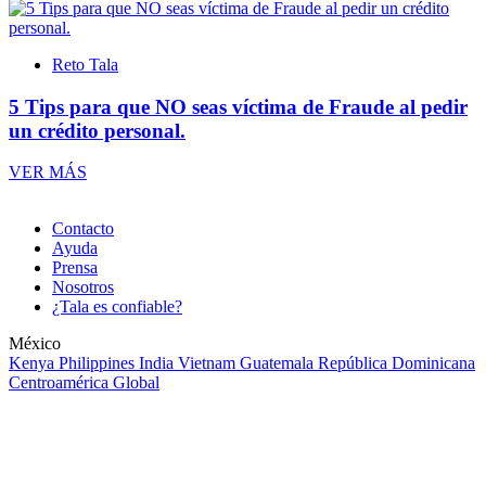
Reto Tala
5 Tips para que NO seas víctima de Fraude al pedir
un crédito personal.
VER MÁS
Contacto
Ayuda
Prensa
Nosotros
¿Tala es confiable?
México
Kenya
Philippines
India
Vietnam
Guatemala
República Dominicana
Centroamérica
Global