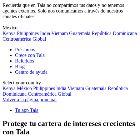
Recuerda que en Tala no compartimos tus datos y no tenemos
agentes externos. Solo nos comunicamos a través de nuestros
canales oficiales.
México
Kenya
Philippines
India
Vietnam
Guatemala
República Dominicana
Centroamérica
Global
Préstamos
Crece con Tala
Referidos
Blog
Centro de ayuda
Select your country
Kenya
México
Philippines
India
Vietnam
Guatemala
República
Dominicana
Centroamérica
Global
Volver a la página principal
Tu app Tala
Protege tu cartera de intereses crecientes
con Tala