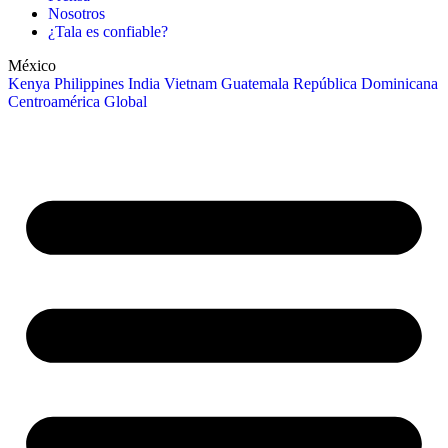
Nosotros
¿Tala es confiable?
México
Kenya
Philippines
India
Vietnam
Guatemala
República Dominicana
Centroamérica
Global