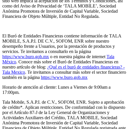
sitio web implica la aceptación de los Términos y Condiciones, así
como del Aviso de Privacidad de ‘TALA MOBILE’, Sociedad
Anónima Promotora de Inversión de Capital Variable, Sociedad
Financiera de Objeto Múltiple, Entidad No Regulada.
El Buró de Entidades Financieras contiene información de TALA
MOBILE, S.A.P.I. DE C.V., SOFOM, ENR sobre nuestro
desempeño frente a Usuarios, por la prestación de productos y
servicios. Te invitamos a consultarlo en la página
https://www.buro.gob.mx
o en nuestra página de internet
Tala
México
. Conoce más sobre el Buró de Entidades Financieras en
nuestro artículo de blog:
¿Qué es el buró de entidades financieras? -
Tala Mexico
. Te invitamos a consultar más sobre el sector financiero
también en la página
https://www.buro.gob.mx
Horario de atención al cliente: Lunes a Viernes de 9:00am a
17:00pm.
Tala Mobile, S.A.P.I. de C.V., SOFOM, ENR. Sujeto a aprobación
de crédito
*.
Aplican restricciones. De conformidad con lo dispuesto
por el Artículo 87-J de la Ley General de Organizaciones y
Actividades Auxiliares del Crédito, TALA MOBILE, Sociedad
Anónima Promotora de Inversión de Capital Variable, Sociedad
Financiera de Objeto Múltiple, Entidad No Regulada registrada ante