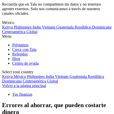
Recuerda que en Tala no compartimos tus datos y no tenemos
agentes externos. Solo nos comunicamos a través de nuestros
canales oficiales.
Skip
to
México
content
Kenya
Philippines
India
Vietnam
Guatemala
República Dominicana
Centroamérica
Global
Menu
Préstamos
Crece con Tala
Referidos
Blog
Centro de ayuda
Select your country
Kenya
México
Philippines
India
Vietnam
Guatemala
República
Dominicana
Centroamérica
Global
Volver a la página principal
Tus finanzas
Errores al ahorrar, que pueden costarte
dinero