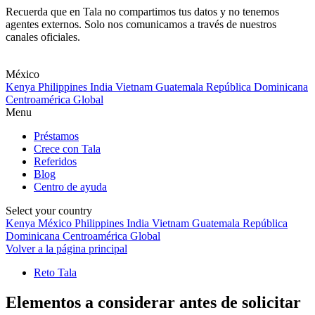
Recuerda que en Tala no compartimos tus datos y no tenemos
agentes externos. Solo nos comunicamos a través de nuestros
canales oficiales.
Skip
to
content
México
Kenya
Philippines
India
Vietnam
Guatemala
República Dominicana
Centroamérica
Global
Menu
Préstamos
Crece con Tala
Referidos
Blog
Centro de ayuda
Select your country
Kenya
México
Philippines
India
Vietnam
Guatemala
República
Dominicana
Centroamérica
Global
Volver a la página principal
Reto Tala
Elementos a considerar antes de solicitar