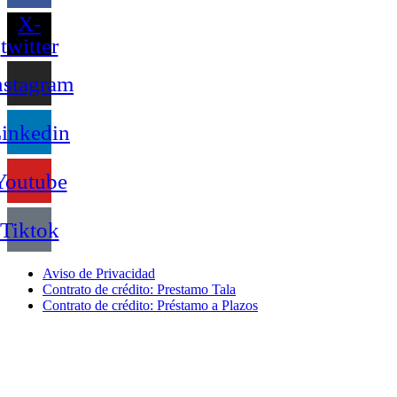
X-
twitter
nstagram
inkedin
Youtube
Tiktok
Aviso de Privacidad
Contrato de crédito: Prestamo Tala
Contrato de crédito: Préstamo a Plazos