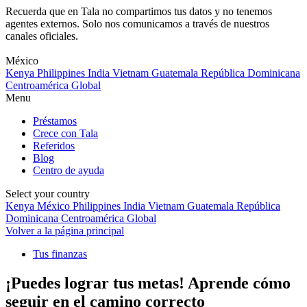
Recuerda que en Tala no compartimos tus datos y no tenemos
agentes externos. Solo nos comunicamos a través de nuestros
canales oficiales.
Skip
to
México
content
Kenya
Philippines
India
Vietnam
Guatemala
República Dominicana
Centroamérica
Global
Menu
Préstamos
Crece con Tala
Referidos
Blog
Centro de ayuda
Select your country
Kenya
México
Philippines
India
Vietnam
Guatemala
República
Dominicana
Centroamérica
Global
Volver a la página principal
Tus finanzas
¡Puedes lograr tus metas! Aprende cómo
seguir en el camino correcto