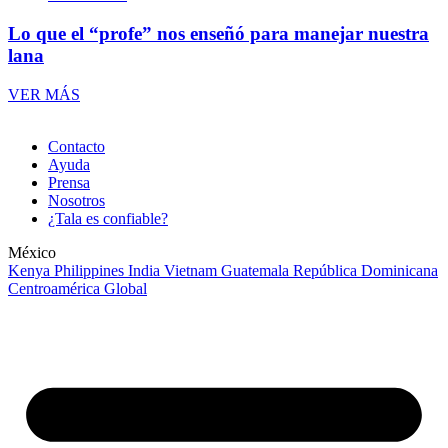
Lo que el “profe” nos enseñó para manejar nuestra
lana
VER MÁS
Contacto
Ayuda
Prensa
Nosotros
¿Tala es confiable?
México
Kenya
Philippines
India
Vietnam
Guatemala
República Dominicana
Centroamérica
Global