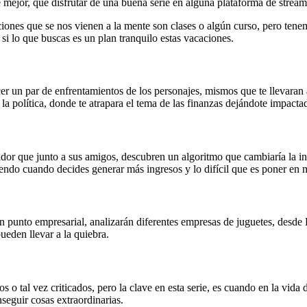
mejor, que disfrutar de una buena serie en alguna plataforma de stream
ones que se nos vienen a la mente son clases o algún curso, pero tenem
 si lo que buscas es un plan tranquilo estas vacaciones.
 un par de enfrentamientos de los personajes, mismos que te llevaran a l
 la política, donde te atrapara el tema de las finanzas dejándote impact
dor que junto a sus amigos, descubren un algoritmo que cambiaría la ind
iendo cuando decides generar más ingresos y lo difícil que es poner en
 punto empresarial, analizarán diferentes empresas de juguetes, desd
eden llevar a la quiebra.
o tal vez criticados, pero la clave en esta serie, es cuando en la vida
seguir cosas extraordinarias.