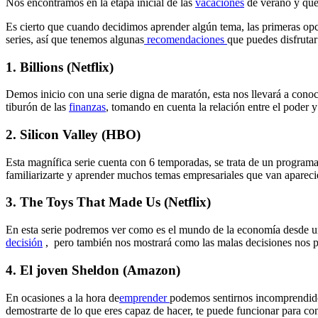
Nos encontramos en la etapa inicial de las
vacaciones
de verano y que 
Es cierto que cuando decidimos aprender algún tema, las primeras opci
series, así que tenemos algunas
recomendaciones
que puedes disfrutar
1. Billions (Netflix)
Demos inicio con una serie digna de maratón, esta nos llevará a conocer
tiburón de las
finanzas
, tomando en cuenta la relación entre el poder y
2. Silicon Valley (HBO)
Esta magnífica serie cuenta con 6 temporadas, se trata de un programa
familiarizarte y aprender muchos temas empresariales que van aparec
3. The Toys That Made Us (Netflix)
En esta serie podremos ver como es el mundo de la economía desde un
decisión
, pero también nos mostrará como las malas decisiones nos pu
4. El joven Sheldon (Amazon)
En ocasiones a la hora de
emprender
podemos sentirnos incomprendidos 
demostrarte de lo que eres capaz de hacer, te puede funcionar para con